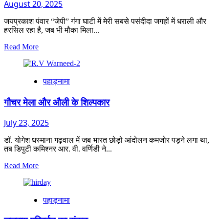
August 20, 2025
पर्यटन
नगरी
जयप्रकाश पंवार “जेपी” गंगा घाटी में मेरी सबसे पसंदीदा जगहों में धराली और
हरसिल रहा है, जब भी मौका मिला...
Read
Read More
more
about
कहानी
पहाड़नामा
धराली
आपदा
की
गौचर मेला और औली के शिल्पकार
July 23, 2025
डॉ. योगेश धस्माना गढ़वाल में जब भारत छोड़ो आंदोलन कमजोर पड़ने लगा था,
तब डिपुटी कमिश्नर आर. वी. वर्णिडी ने...
Read
Read More
more
about
गौचर
पहाड़नामा
मेला
और
औली