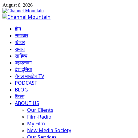
Skip
August 6, 2026
to
content
Primary
Menu
होम
समाचार
फ़ीचर
समाज
साहित्य
पहाड़नामा
देश दुनिया
चैनल माउंटेन TV
PODCAST
BLOG
फिल्म
ABOUT US
Our Clients
Film-Radio
My Film
New Media Society
Our Services