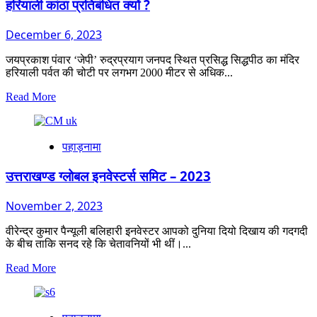
and
हरियाली कांठा प्रतिबंधित क्यों ?
a
Master
December 6, 2023
Class
for
जयप्रकाश पंवार ‘जेपी’ रुद्रप्रयाग जनपद स्थित प्रसिद्ध सिद्धपीठ का मंदिर
Leadership
हरियाली पर्वत की चोटी पर लगभग 2000 मीटर से अधिक...
in
Adversity
Read
Read More
more
about
हरियाली
पहाड़नामा
कांठा
प्रतिबंधित
क्यों
उत्तराखण्ड ग्लोबल इनवेस्टर्स समिट – 2023
?
November 2, 2023
वीरेन्द्र कुमार पैन्यूली बलिहारी इनवेस्टर आपको दुनिया दियो दिखाय की गदगदी
के बीच ताकि सनद रहे कि चेतावनियों भी थीं।...
Read
Read More
more
about
उत्तराखण्ड