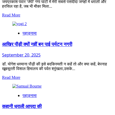
जयप्रकाश पंवार 'जेपी' गंगा घाटी में मेरी सबसे पसंदीदा जगहों में धराली और
हरसिल रहा है, जब भी मौका मिला...
Read
Read More
more
about
धरासाई
पहाड़नामा
होता
धराली
आखिर पौड़ी क्यों नहीं बन पाई पर्यटन नगरी
September 20, 2025
डॉ. योगेश धस्माना पौड़ी की इसे बदकिस्मती न कहें तो और क्या कहें, बेपनाह
खूबसूरती विशाल हिमालय की पर्वत श्रृंखला,उसके...
Read
Read More
more
about
आखिर
पहाड़नामा
पौड़ी
क्यों
नहीं
कहानी धराली आपदा की
बन
पाई