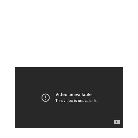
Clouds:
96%
Visibility:
10 km
Sunrise:
5:39 am
Sunset:
7:08 pm
Weather from OpenWeatherMap