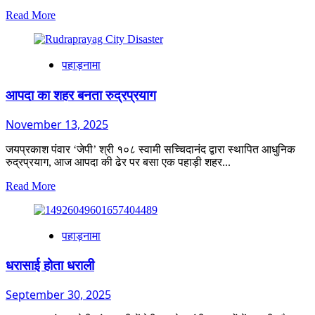
Read
Read More
more
about
तुमने
पहाड़नामा
कितनी
धूल
फांकी
आपदा का शहर बनता रुद्रप्रयाग
है
?
November 13, 2025
जयप्रकाश पंवार ‘जेपी’ श्री १०८ स्वामी सच्चिदानंद द्वारा स्थापित आधुनिक
रुद्रप्रयाग, आज आपदा की ढेर पर बसा एक पहाड़ी शहर...
Read
Read More
more
about
आपदा
पहाड़नामा
का
शहर
बनता
धरासाई होता धराली
रुद्रप्रयाग
September 30, 2025