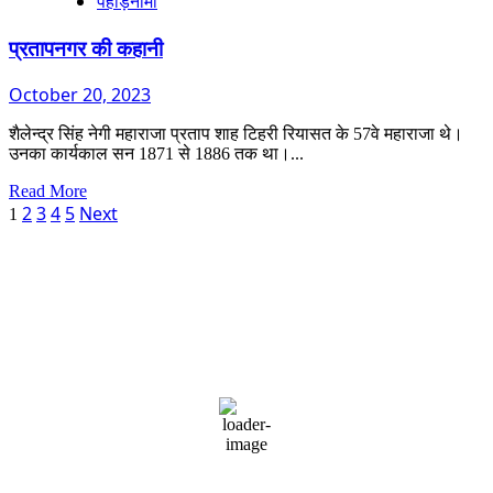
पहाड़नामा
ग्लोबल
इनवेस्टर्स
समिट
प्रतापनगर की कहानी
–
2023
October 20, 2023
शैलेन्द्र सिंह नेगी महाराजा प्रताप शाह टिहरी रियासत के 57वे महाराजा थे।
उनका कार्यकाल सन 1871 से 1886 तक था।...
Read
Read More
Posts
more
2
3
4
5
Next
1
about
pagination
प्रतापनगर
की
Dehradun, IN
कहानी
8:27 pm,
August 6, 2026
23
°C
overcast clouds
90 %
1002 mb
3 mph
Wind Gust:
3 mph