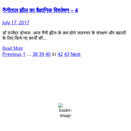
का
टिरी
नैनीताल झील का बैज्ञानिक विश्लेषण – 4
बजार
–
July 17, 2017
जारी
डॉ राजेंद्र डोभाल आज नैनी झील के कम होते जलस्तर के संरक्षण और बहाली
के लिए किये गए कार्यों की...
Read
Read More
Posts
more
Previous
1
38
39
40
42
43
Next
…
41
about
pagination
नैनीताल
झील
Dehradun, IN
का
1:32 pm,
August 7, 2026
बैज्ञानिक
विश्लेषण
28
°C
–
4
overcast clouds
74 %
1001 mb
3 mph
Wind Gust:
2 mph
Clouds:
100%