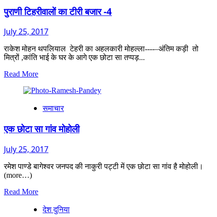
पहाड़ों
पुराणी टिहरीवालों का टीरी बजार -4
से
प्यार
July 25, 2017
नहीं
राकेश मोहन थपलियाल टेहरी का अहलकारी मोहल्ला----–अंतिम कड़ी तो
मित्रों ,कांति भाई के घर के आगे एक छोटा सा तप्पड़...
Read
Read More
more
about
पुराणी
समाचार
टिहरीवालों
का
टीरी
एक छोटा सा गांव मोहोली
बजार
-4
July 25, 2017
रमेश पाण्डे बागेश्वर जनपद की नाकुरी पट्टी में एक छोटा सा गांव है मोहोली।
(more…)
Read
Read More
more
देश दुनिया
about