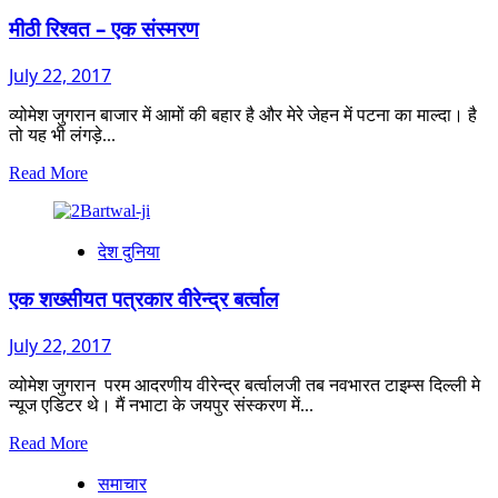
एक
छोटा
मीठी रिश्वत – एक संस्मरण
सा
गांव
July 22, 2017
मोहोली
व्योमेश जुगरान बाजार में आमों की बहार है और मेरे जेहन में पटना का माल्दा। है
तो यह भी लंगड़े...
Read
Read More
more
about
मीठी
देश दुनिया
रिश्वत
–
एक
एक शख्सीयत पत्रकार वीरेन्द्र बर्त्वाल
संस्मरण
July 22, 2017
व्योमेश जुगरान परम आदरणीय वीरेन्द्र बर्त्वालजी तब नवभारत टाइम्स दिल्ली मे
न्यूज एडिटर थे। मैं नभाटा के जयपुर संस्करण में...
Read
Read More
more
समाचार
about