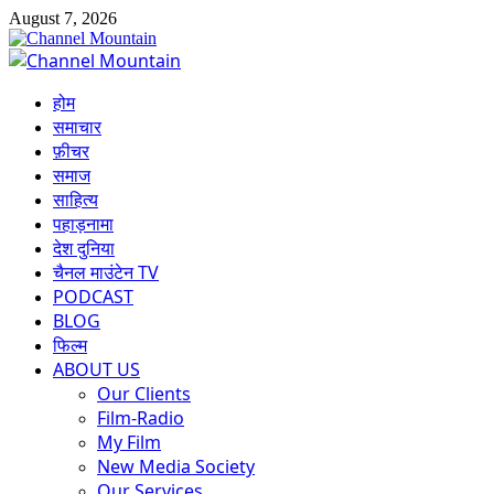
Skip
August 7, 2026
to
content
Primary
Menu
होम
समाचार
फ़ीचर
समाज
साहित्य
पहाड़नामा
देश दुनिया
चैनल माउंटेन TV
PODCAST
BLOG
फिल्म
ABOUT US
Our Clients
Film-Radio
My Film
New Media Society
Our Services