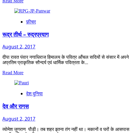
Read
Read More
more
about
पिथौरागढ़
फ़ीचर
–
यादों
का
रूद्र तीर्थ – रुद्रप्रयाग
सिलसिला
August 2, 2017
दीपा रावत पंवार नगाधिराज हिमालय के पवित्र आँचल सदियों से संसार में अपने
अप्रतिम प्राकृतिक सौन्दर्य एवं धार्मिक पवित्रता के...
Read
Read More
more
about
रूद्र
देश दुनिया
तीर्थ
–
रुद्रप्रयाग
देव और रागस
August 2, 2017
व्योमेश जुगराण पौड़ी। तब शहर इतना तंग नहीं था। मकानों व घरों के आसपास