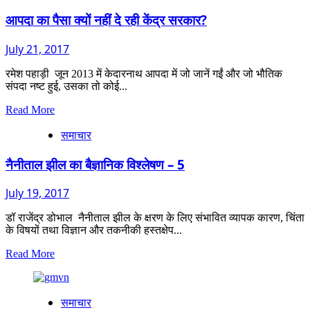
एक
शख्सीयत
आपदा का पैसा क्यों नहीं दे रही केंद्र सरकार?
पत्रकार
वीरेन्द्र
July 21, 2017
बर्त्वाल
रमेश पहाड़ी जून 2013 में केदारनाथ आपदा में जो जानें गईं और जो भौतिक
संपदा नष्ट हुई, उसका तो कोई...
Read
Read More
more
समाचार
about
आपदा
का
नैनीताल झील का बैज्ञानिक विश्लेषण – 5
पैसा
क्यों
July 19, 2017
नहीं
दे
डॉ राजेंद्र डोभाल नैनीताल झील के क्षरण के लिए संभावित व्यापक कारण, चिंता
रही
के विषयों तथा विज्ञान और तकनीकी हस्तक्षेप...
केंद्र
सरकार?
Read
Read More
more
about
नैनीताल
समाचार
झील