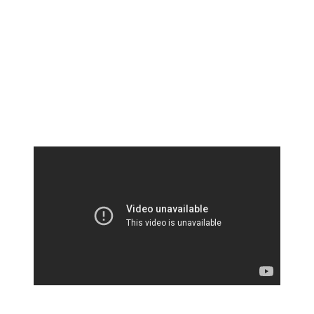
Visibility:
10 km
Sunrise:
5:39 am
Sunset:
7:07 pm
Weather from OpenWeatherMap