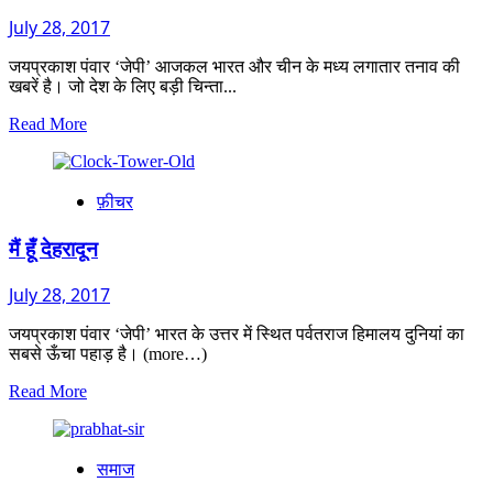
July 28, 2017
जयप्रकाश पंवार ‘जेपी’ आजकल भारत और चीन के मध्य लगातार तनाव की
खबरें है। जो देश के लिए बड़ी चिन्ता...
Read
Read More
more
about
उत्तराखण्ड
फ़ीचर
चीन
के
रडार
मैं हूँ देहरादून
पर
July 28, 2017
जयप्रकाश पंवार ‘जेपी’ भारत के उत्तर में स्थित पर्वतराज हिमालय दुनियां का
सबसे ऊँचा पहाड़ है। (more…)
Read
Read More
more
about
मैं
समाज
हूँ
देहरादून