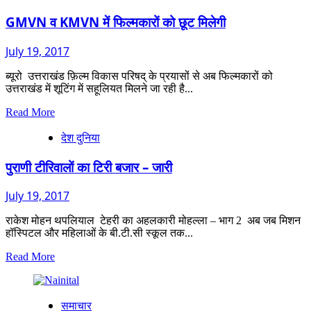
का
बैज्ञानिक
GMVN व KMVN में फिल्मकारों को छूट मिलेगी
विश्लेषण
–
July 19, 2017
5
ब्यूरो उत्तराखंड फ़िल्म विकास परिषद् के प्रयासों से अब फिल्मकारों को
उत्तराखंड में शूटिंग में सहूलियत मिलने जा रही है...
Read
Read More
more
देश दुनिया
about
GMVN
व
पुराणी टीरिवालों का टिरी बजार – जारी
KMVN
में
July 19, 2017
फिल्मकारों
को
राकेश मोहन थपलियाल टेहरी का अहलकारी मोहल्ला – भाग 2 अब जब मिशन
छूट
हॉस्पिटल और महिलाओं के बी.टी.सी स्कूल तक...
मिलेगी
Read
Read More
more
about
पुराणी
समाचार
टीरिवालों