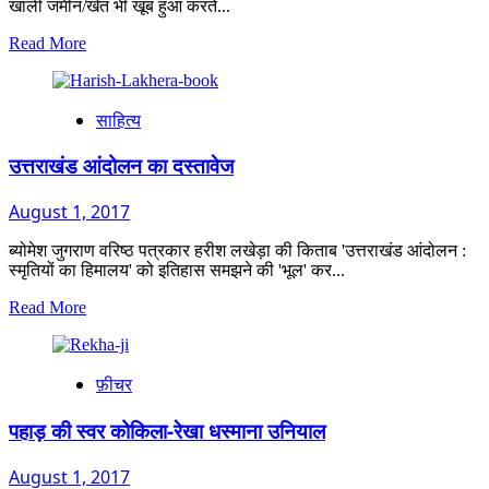
खाली जमीन/खेत भी खूब हुआ करते...
Read
Read More
more
about
देव
साहित्य
और
रागस
उत्तराखंड आंदोलन का दस्तावेज
August 1, 2017
ब्योमेश जुगराण वरिष्ठ पत्रकार हरीश लखेड़ा की किताब 'उत्तराखंड आंदोलन :
स्मृतियों का हिमालय' को इतिहास समझने की 'भूल' कर...
Read
Read More
more
about
उत्तराखंड
फ़ीचर
आंदोलन
का
दस्तावेज
पहाड़ की स्वर कोकिला-रेखा धस्माना उनियाल
August 1, 2017