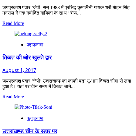
जयप्रकाश पंवार ‘जेपी’ सन् 1983 में प्रसिद्व कुमाऊँनी गायक श्री मोहन सिंह
मनराल ने एक नवोदित गायिका के साथ ‘‘मेरू...
Read
Read More
more
about
पहाड़
पहाड़नामा
की
स्वर
कोकिला-
तिब्बत की ओर खुलते द्वार
रेखा
धस्माना
August 1, 2017
उनियाल
जयप्रकाश पंवार ‘जेपी’ उत्तराखण्ड का काफी बड़ा भू-भाग तिब्बत सीमा से लगा
हुआ है। यहां प्राचीन समय में तिब्बत जाने...
Read
Read More
more
about
तिब्बत
पहाड़नामा
की
ओर
खुलते
उत्तराखण्ड चीन के रडार पर
द्वार