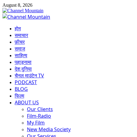
Skip
August 8, 2026
to
content
Primary
Menu
होम
समाचार
फ़ीचर
समाज
साहित्य
पहाड़नामा
देश दुनिया
चैनल माउंटेन TV
PODCAST
BLOG
फिल्म
ABOUT US
Our Clients
Film-Radio
My Film
New Media Society
Our Services