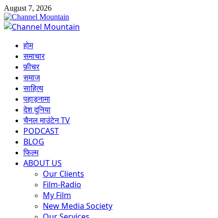
Skip
August 7, 2026
to
content
Primary
Menu
होम
समाचार
फ़ीचर
समाज
साहित्य
पहाड़नामा
देश दुनिया
चैनल माउंटेन TV
PODCAST
BLOG
फिल्म
ABOUT US
Our Clients
Film-Radio
My Film
New Media Society
Our Services