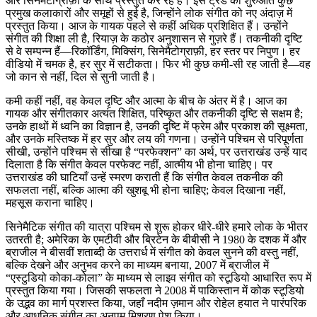
और सिनेमैटोग्राफ़ी के साथ प्रस्तुत कर रहे हैं। इस ट्रेंड की शुरुआत कुछ
प्रमुख कलाकारों और समूहों से हुई है, जिन्होंने लोक संगीत को नए अंदाज़ में
प्रस्तुत किया। आज के गायक पहले से कहीं अधिक प्रशिक्षित हैं। उन्होंने
संगीत की शिक्षा ली है, रियाज़ के कठोर अनुशासन से गुज़रे हैं। तकनीकी दृष्टि
से वे सम्पन्न हैं—रिकॉर्डिंग, मिक्सिंग, सिनेमैटोग्राफ़ी, हर स्तर पर निपुण। हर
वीडियो में चमक है, हर सुर में सटीकता। फिर भी कुछ कमी-सी रह जाती है—वह
जो कान से नहीं, दिल से सुनी जाती है।
कमी कहीं नहीं, वह केवल दृष्टि और आत्मा के बीच के अंतर में है। आज का
गायक और संगीतकार अत्यंत शिक्षित, परिष्कृत और तकनीकी दृष्टि से सक्षम है;
उनके हाथों में ध्वनि का विज्ञान है, उनकी दृष्टि में फ्रेम और प्रकाश की सूक्ष्मता,
और उनके मस्तिष्क में हर सुर और लय की गणना। उन्होंने पश्चिम से परिपूर्णता
सीखी, उन्होंने पश्चिम से सीखा है “परफेक्शन” का अर्थ, पर उत्तराखंड उन्हें याद
दिलाता है कि संगीत केवल परफेक्ट नहीं, आत्मीय भी होना चाहिए। पर
उत्तराखंड की घाटियाँ उन्हें स्मरण कराती हैं कि संगीत केवल तकनीक की
सफलता नहीं, बल्कि आत्मा की खुशबू भी होना चाहिए; केवल दिखाना नहीं,
महसूस कराना चाहिए।
सिनेमैटिक संगीत की यात्रा पश्चिम से शुरू होकर धीरे-धीरे हमारे लोक के भीतर
उतरती है; अमेरिका के एमटीवी और ब्रिटेन के बीबीसी ने 1980 के दशक में और
ब्राजील ने बीसवीं शताब्दी के उत्तरार्ध में संगीत को केवल सुनने की वस्तु नहीं,
बल्कि देखने और अनुभव करने का माध्यम बनाया, 2007 में ब्राजील में
“एस्टुडियो कोका-कोला” के माध्यम से लाइव संगीत को स्टूडियो आधारित रूप में
प्रस्तुत किया गया। जिसकी सफलता ने 2008 में पाकिस्तान में कोक स्टूडियो
के उद्भव का मार्ग प्रशस्त किया, जहाँ नदीम ज़मान और रोहेल हयात ने पारंपरिक
और आधुनिक संगीत का अनुपम मिश्रण पेश किया।