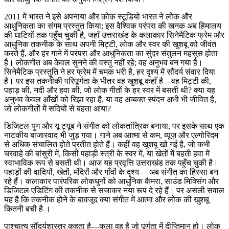
2011 में भारत ने इसे अपनाया और कोक स्टूडियो भारत ने लोक और
आधुनिकता का संगम प्रस्तुत किया; इस वैश्विक परंपरा की खनक अब हिमालय
की घाटियों तक पहुँच चुकी है, जहाँ उत्तराखंड के कलाकार सिनेमैटिक फ्रेम और
आधुनिक तकनीक के साथ अपनी मिट्टी, लोक और स्वर की खुशबू को जीवंत
करते हैं, और हर गाने में परंपरा और आधुनिकता का सुंदर संतुलन महसूस होता
है। लोकगीत अब केवल सुनने की वस्तु नहीं रहे; वह अनुभव बन गया है।
सिनेमैटिक प्रस्तुति ने हर फ्रेम में चमक भरी है, हर दृश्य में सौंदर्य संवार दिया
है। पर इस तकनीकी परिपूर्णता के भीतर वह खुशबू कहाँ है—वह मिट्टी की,
पहाड़ की, नदी और हवा की, जो लोक गीतों के हर स्वर में बसती थी? क्या यह
अनुभव केवल आँखों को रिझा रहा है, या वह अव्यक्त स्पंदन अभी भी जीवित है,
जो लोकगीतों में सदियों से बहता आया?
डिजिटल युग और यू ट्यूब ने संगीत को लोकतांत्रिक बनाया, पर इसके साथ एक
नाटकीय बाजारवाद भी जुड़ गया। गाने अब आत्मा से कम, व्यूज़ और एल्गोरिदम
से अधिक संचालित होते प्रतीत होते हैं। कहीं वह खुशबू खो गई है, जो कभी
चरवाहे की बांसुरी में, किसी पहाड़ी स्त्री के स्वर में, या खेतों में बहती हवा में
स्वाभाविक रूप से बसती थी। आज यह प्रवृत्ति उत्तराखंड तक पहुँच चुकी है।
पहाड़ों की वादियों, खेतों, मंदिरों और गाँवों के दृश्य— अब संगीत का हिस्सा बन
रहे हैं। कलाकार पारंपरिक लोकधुनों को आधुनिक कैमरा, साउंड मिक्सिंग और
डिजिटल एडिटिंग की तकनीक से सजाकर नया रूप दे रहे हैं। पर असली सवाल
यह है कि तकनीक होने के बावजूद क्या संगीत में आत्मा और लोक की खुशबू
कितनी बची है ।
पाश्चात्य सौंदर्यशास्त्र कहता है—कला वह है जो पूर्णता में दीप्तिमान हो। लोक