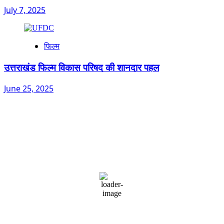
July 7, 2025
फिल्म
उत्तराखंड फिल्म विकास परिषद की शानदार पहल
June 25, 2025
Dehradun, IN
10:19 am,
August 7, 2026
29
°C
overcast clouds
67 %
1003 mb
3 mph
Wind Gust:
1 mph
Clouds:
96%