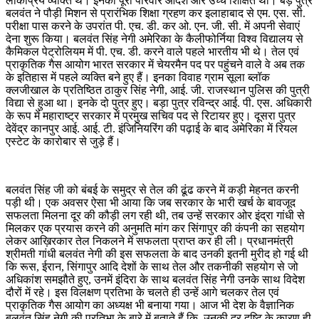
लोकप्रिय व्यक्ति थे। इनका पूरा परिवार आदर्श ओर उच्च शिक्षित था। बड़े पुत्र
बलवंत ने पौड़ी मिशन से प्रारंभिक शिक्षा ग्रहण कर इलाहाबाद से एम. एस. सी.
परीक्षा पास करने के उपरांत पी. एच. डी. कर ओ. एन. जी. सी. में अपनी सेवाएं
देना शुरू किया। बलवंत सिंह नेगी अमेरिका के कैलीफोर्निया विश्व विद्यालय से
कैमिकल पेट्रोलियम में पी. एच. डी. करने वाले पहले भारतीय भी थे। तेल एवं
प्राकृतिक गैस आयोग भारत सरकार में चेयरमैन पद पर पहुंचने वाले वे अब तक
के इतिहास में पहले व्यक्ति बने हुए हैं। इनका विवाह ग्राम सूला ब्लॉक
क्लजीखाल के प्रतिष्ठित ठाकुर सिंह नेगी, आई. जी. राजस्थान पुलिस की पुत्री
विद्या से हुआ था। इनके दो पुत्र हुए। बड़ा पुत्र रविन्द्र आई. पी. एस. अधिकारी
के रूप में महाराष्ट्र सरकार में प्रमुख सचिव पद से रिटायर हुए। दूसरा पुत्र
देवेंद्र कानपुर आई. आई. टी. इंजिनियरिंग की पढ़ाई के बाद अमेरिका में रियल
एस्टेट के कारोबार से जुड़े हैं।
बलवंत सिंह जी को बंबई के समुद्र से तेल की ढूंढ करने में कड़ी मेहनत करनी
पड़ी थी। एक अवसर ऐसा भी आया कि जब सरकार के भारी खर्च के बावजूद
सफलता मिलना दूर की कौड़ी लग रही थी, तब उन्हें सरकार ओर इंद्रा गांधी से
मिलकर एक प्रयास करने की अनुमति मांग कर सिंगापुर की कंपनी का सहयोग
लेकर आख़िरकार तेल निकलने में सफलता प्राप्त कर ही ली। प्रधानमंत्री
श्रीमती गांधी बलवंत नेगी की इस सफलता के बाद उनकी इतनी मुरीद हो गई थी
कि रूस, ईरान, सिंगापुर आदि देशों के साथ तेल और तकनीकी सहयोग से जो
अधिकांश समझौते हुए, उनमें इंदिरा के साथ बलवंत सिंह नेगी उनके साथ विदेश
दौरों में रहे। इस विलक्षण प्रतिभा के चलते ही उन्हें आगे चलकर तेल एवं
प्राकृतिक गैस आयोग का अध्यक्ष भी बनाया गया। आज भी देश के वैज्ञानिक
बलवंत सिंह नेगी की प्रतिभा के बारे में बताते हैं कि, उनकी दूर दृष्टि के कारण ही