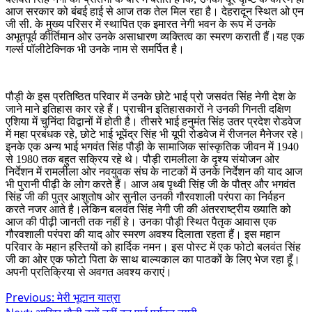
आज सरकार को बंबई हाई से आज तक तेल मिल रहा है। देहरादून स्थित ओ एन
जी सी. के मुख्य परिसर में स्थापित एक इमारत नेगी भवन के रूप में उनके
अभूतपूर्व कीर्तिमान ओर उनके असाधारण व्यक्तित्व का स्मरण कराती हैं।यह एक
गर्ल्स पॉलीटेक्निक भी उनके नाम से समर्पित है।
पौड़ी के इस प्रतिष्ठित परिवार में उनके छोटे भाई प्रो जसवंत सिंह नेगी देश के
जाने माने इतिहास कार रहे हैं। प्राचीन इतिहासकारों ने उनकी गिनती दक्षिण
एशिया में चुनिंदा विद्वानों में होती है। तीसरे भाई हनुमंत सिंह उतर प्रदेश रोडवेज
में महा प्रबंधक रहे, छोटे भाई भूपेंद्र सिंह भी यूपी रोडवेज में रीजनल मैनेजर रहे।
इनके एक अन्य भाई भगवंत सिंह पौड़ी के सामाजिक सांस्कृतिक जीवन में 1940
से 1980 तक बहुत सक्रिय रहे थे। पौड़ी रामलीला के दृश्य संयोजन ओर
निर्देशन में रामलीला ओर नवयुवक संघ के नाटकों में उनके निर्देशन की याद आज
भी पुरानी पीढ़ी के लोग करते हैं। आज अब पृथ्वी सिंह जी के पौत्र और भगवंत
सिंह जी की पुत्र आशुतोष ओर सुनील उनकी गौरवशाली परंपरा का निर्वहन
करते नजर आते है।लेकिन बलवंत सिंह नेगी जी की अंतरराष्ट्रीय ख्याति को
आज की पीढ़ी जानती तक नहीं हे। उनका पौड़ी स्थित पैतृक आवास एक
गौरवशाली परंपरा की याद ओर स्मरण अवश्य दिलाता रहता हैं। इस महान
परिवार के महान हस्तियों को हार्दिक नमन। इस पोस्ट में एक फोटो बलवंत सिंह
जी का ओर एक फोटो पिता के साथ बाल्यकाल का पाठकों के लिए भेज रहा हूँ।
अपनी प्रतिक्रिया से अवगत अवश्य कराएं।
Post
Previous:
मेरी भूटान यात्रा