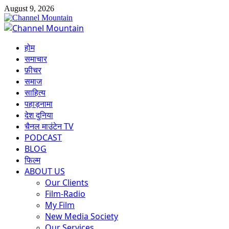
Skip
August 9, 2026
to
content
Primary
Menu
होम
समाचार
फ़ीचर
समाज
साहित्य
पहाड़नामा
देश दुनिया
चैनल माउंटेन TV
PODCAST
BLOG
फिल्म
ABOUT US
Our Clients
Film-Radio
My Film
New Media Society
Our Services