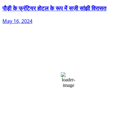
पौड़ी के फ्रंटियर होटल के रूप में सजी सांझी विरासत
May 16, 2024
Dehradun, IN
12:26 pm,
August 9, 2026
29
°C
light rain
73 %
1005 mb
5 mph
Wind Gust:
5 mph
Clouds:
92%
Visibility:
10 km
Sunrise:
5:40 am
Sunset:
7:05 pm
Weather from OpenWeatherMap