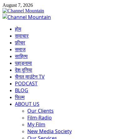
Skip
August 7, 2026
to
content
Primary
Menu
होम
समाचार
फ़ीचर
समाज
साहित्य
पहाड़नामा
देश दुनिया
चैनल माउंटेन TV
PODCAST
BLOG
फिल्म
ABOUT US
Our Clients
Film-Radio
My Film
New Media Society
Our Services