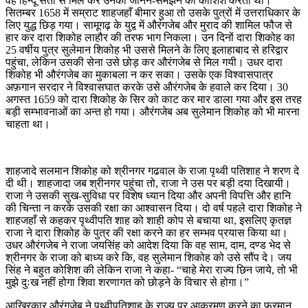
वह हिन्दू संतों से मिल कर उनको जानने-समझने की कोशिश करता था।
सितम्बर 1658 में सम्राट शाहजहाँ बीमार हुआ तो उसके पुत्रों में उत्तराधिकार के
लिए युद्ध छिड़ गया। सामूगढ़ के युद्व में औरंगजेब और मुराद की शामिल फौज से
हार कर दारा शिकोह लाहौर की तरफ भाग निकला। उन दिनों दारा शिकोह का
25 वर्षीय पुत्र सुलेमान शिकोह भी उससे मिलने के लिए इलाहाबाद से हरिद्वार
पहुंचा, लेकिन उसकी सेना उसे छोड़ कर औरंगजेब से मिल गयी। उधर दारा
शिकोह भी औरंगजेब का मुकाबला न कर सका। उसके एक विश्वासपात्र
अफ़गान सरदार ने विश्वासघात करके उसे औरंगजेब के हवाले कर दिया। 30
अगस्त 1659 को दारा शिकोह के सिर को काट कर मार डाला गया और इस तरह
बड़ी सम्भावनाओं का अन्त हो गया। औरंगजेब अब सुलेमान शिकोह को भी मारना
चाहता था।
शाहजादे सलमान शिकोह को श्रीनगर गढवाल के राजा पृथ्वी पतिशाह ने शरण दे
दी थी। शाहजादा जब श्रीनगर पहुंचा तो, राजा ने उस पर बड़ी दया दिखायी।
राजा ने उसकी सुख-सुविधा पर विशेष ध्यान दिया और अपनी विपत्ति और हानि
की चिन्ता न करके उसकी रक्षा का आश्वासन दिया। दो वर्ष पहले दारा शिकोह ने
शाहजहाँ से कहकर पृथ्वीपति शाह को शाही कोप से बचाया था, इसलिए कृतज्ञ
राजा ने दारा शिकोह के पुत्र की रक्षा करने का हर सम्भव प्रयास किया था।
उधर औरंगजेब ने राजा जयसिंह को आदेश दिया कि वह साम, दाम, दण्ड भेद से
श्रीनगर के राजा को बाध्य करे कि, वह सुलेमान शिकोह को उसे सौंप दे। जय
सिंह ने बहुत कोशिश की लेकिन राजा ने कहा- “चाहे मेरा राज्य छिन जाये, तो भी
मुझे दुःख नहीं होगा शिवा शरणागत को छोड़ने के विचार से होगा।”
आखिरकार औरंगजेब ने पृ‌थ्वीपतिशाह के राज्य पर आक्रमण करने का फरमान