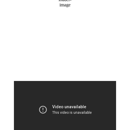
1003 mb
1 mph
Wind Gust:
2 mph
Clouds:
100%
Visibility:
10 km
Sunrise:
5:39 am
Sunset:
7:07 pm
Weather from OpenWeatherMap