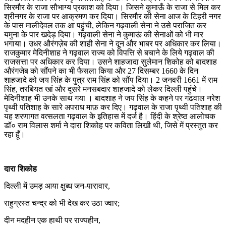
सिरमौर के राजा सौभाग्य प्रकाश को दिया। जिसने कुमाऊँ के राजा से मिल कर
श्रीनगर के राजा पर आक्रमण कर दिया। सिरमौर की सेना आज के टिहरी नगर
के पास मालीदेवल तक आ पहुंची, लेकिन गढ़वाली सेना ने उसे पराजित कर
यमुना के पार खदेड़ दिया। गढ़वाली सेना ने कुमाऊं की सेनाओं को भी मार
भगाया। उधर औरंगज़ेब की शाही सेना ने दून और भाबर पर अधिकार कर लिया।
राजकुमार मेदिनीशाह ने गढ़वाल राज्य को विपत्ति से बचाने के लिये गढ़वाल की
राजसत्ता पर अधिकार कर दिया। उसने शाहजादा सुलेमान शिकोह को बाद‌शाह
औरंगजेब को सौंपने का भी फैसला किया और 27 दिसम्बर 1660 के दिन
शाहजादे को जय सिंह के पुत्र राम सिंह को सौंप दिया। 2 जनवरी 1661 में राम
सिंह, तरबियत खां और दूसरे मनसबदार शाहजादे को लेकर दिल्ली पहुंचे।
मेदिनीशाह भी उनके साथ गया । बादशाह ने जय सिंह के कहने पर गढवाल नरेश
पृथ्वी पतिशाह के सारे अपराध माफ़ कर दिए। गढ़वाल के राजा पृथ्वी पतिशाह की
यह शरणागत वत्सलता गढ़वाल के इतिहास में दर्ज है। हिंदी के श्रेष्ठ आलोचक
डॉ० राम विलास शर्मा ने दारा शिकोह पर कविता लिखी थी, जिसे में प्रस्तुत कर
रहा हूँ।
दारा शिकोह
दिल्ली में उमड़ आया क्षुब्ध जन-पारावार,
राहुग्रस्त चन्द्र को भी देख कर उठा ज्वार;
दीन मदहीन एक हाथी पर राज्यहीन,