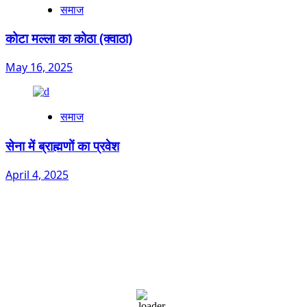
समाज
कोटा मल्ला का कोठा (क्वाठा)
May 16, 2025
समाज
सेना में ब्राह्मणों का प्रवेश
April 4, 2025
Dehradun, IN
7:33 am,
August 7, 2026
23
°C
overcast clouds
92 %